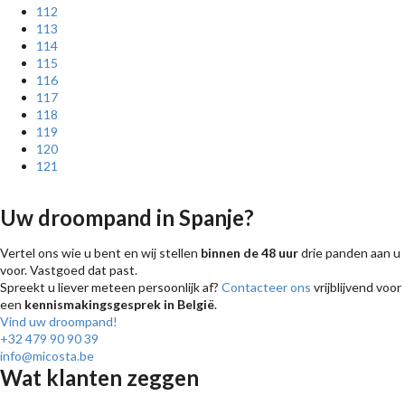
112
113
114
115
116
117
118
119
120
121
Uw droompand in Spanje?
Vertel ons wie u bent en wij stellen
binnen de 48 uur
drie panden aan u
voor. Vastgoed dat past.
Spreekt u liever meteen persoonlijk af?
Contacteer ons
vrijblijvend voor
een
kennismakingsgesprek in België
.
Vind uw droompand!
+32 479 90 90 39
info@micosta.be
Wat klanten zeggen