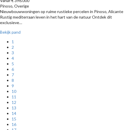
Vanaf € 396.000
Pinoso, Overige
Nieuwbouwwoningen op ruime rustieke percelen in Pinoso, Alicante
Rustig mediterraan leven in het hart van de natuur Ontdek dit
exclusieve…
Bekijk pand
1
2
3
4
5
6
7
8
9
10
11
12
13
14
15
16
17